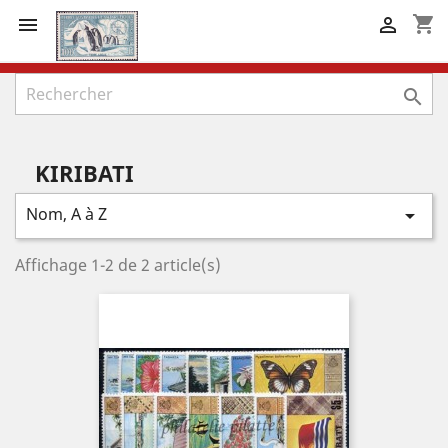
shopping_cart



KIRIBATI
Nom, A à Z

Affichage 1-2 de 2 article(s)