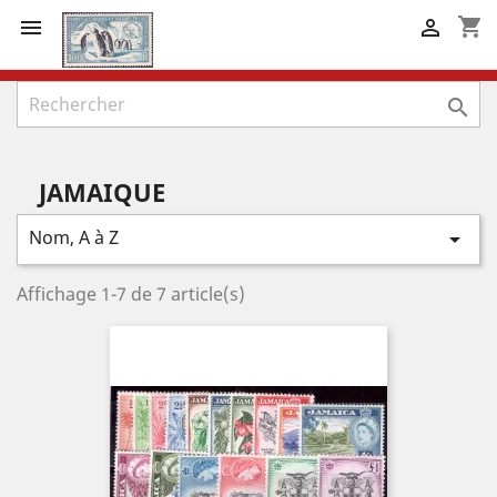
shopping_cart



JAMAIQUE
Nom, A à Z

Affichage 1-7 de 7 article(s)