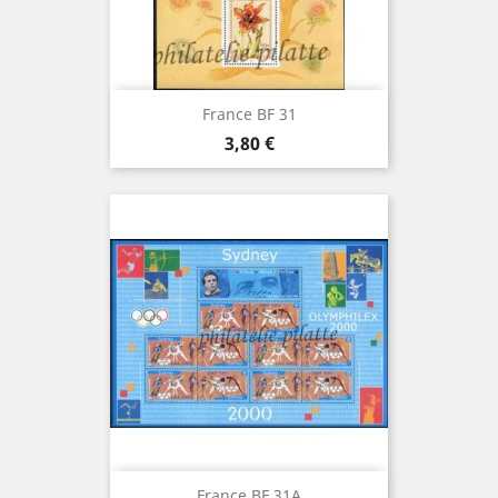
France BF 31
Prix
3,80 €
France BF 31A