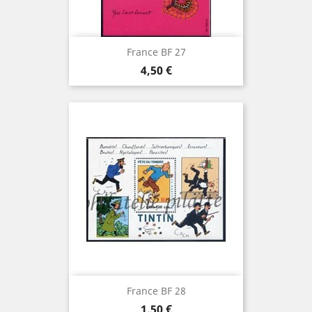
France BF 27
Prix
4,50 €
France BF 28
Prix
1,50 €