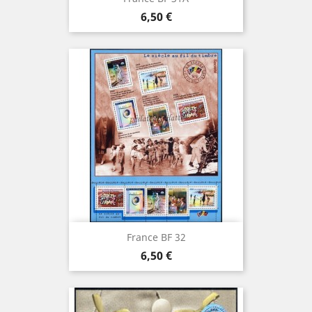
Prix
6,50 €
France BF 32
Prix
6,50 €