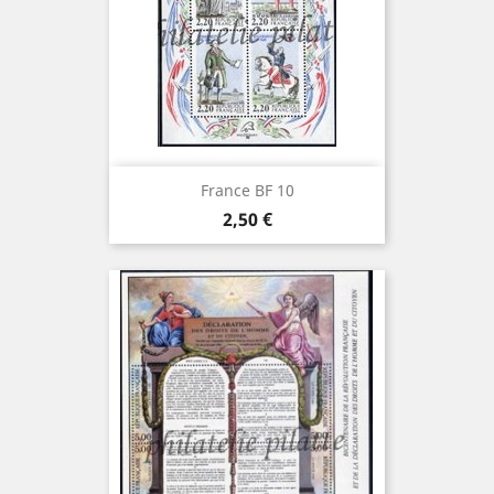
France BF 10
Prix
2,50 €