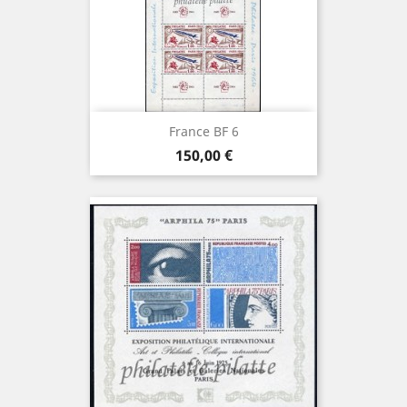
France BF 6
Prix
150,00 €