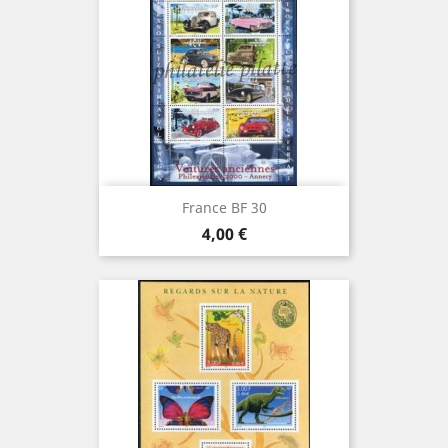
France BF 30
Prix
4,00 €