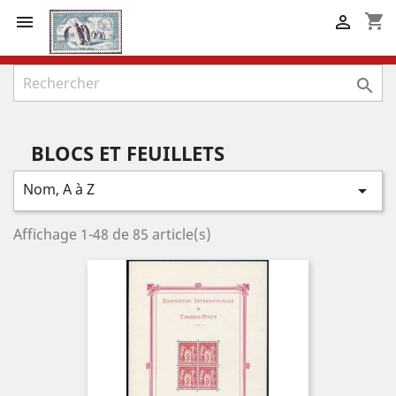
shopping_cart



BLOCS ET FEUILLETS
Nom, A à Z

Affichage 1-48 de 85 article(s)