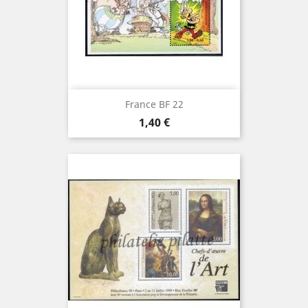
France BF 22
Prix
1,40 €