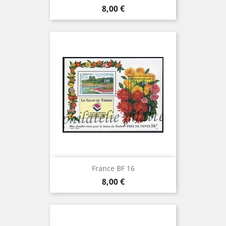
Prix
8,00 €
France BF 16
Prix
8,00 €