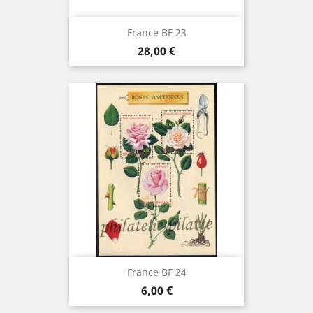
France BF 23
Prix
28,00 €
France BF 24
Prix
6,00 €