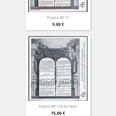
France BF 11
Prix
9,00 €
France BF 11b En Noir
Prix
75,00 €